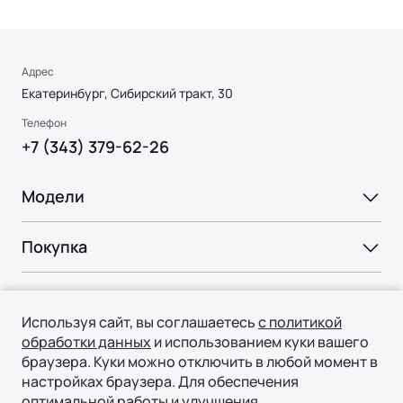
*** Наивысший
Адрес
Екатеринбург, Сибирский тракт, 30
Телефон
+7 (343) 379-62-26
Модели
Ли Л9 | Li L9
Ли Л6 | Li L6
Покупка
Флагманский 6-местный кроссовер
Ли Л7 | Li L7
ОТ 9 650 000 ₽
Подробнее
ВЫБОР И ПОКУПКА
Ли Л9 | Li L9
Владение
Консультация
Используя сайт, вы соглашаетесь
с политикой
СЕРВИС
обработки данных
и использованием куки вашего
Технологии
Тест-драйв
браузера. Куки можно отключить в любой момент в
Официальный сервис
Специальные предложения
настройках браузера. Для обеспечения
ТЕХНОЛОГИИ ЛИ АВТО | LI AUTO
О нас
Регламент ТО
оптимальной работы и улучшения