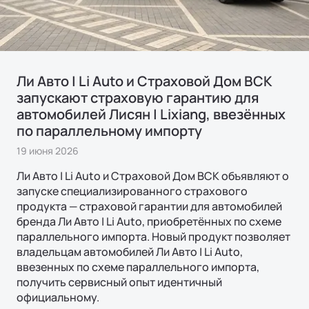
Страховая гарантия
КОРПОРАТИВНЫЕ ПРОДАЖИ
СОТРУДНИЧЕСТВО
Акустический комфорт (NVH)
Корпоративным клиентам
Руководства по эксплуатации
Контакты
Ли Л6 | Li L6
Интеллектуальные ассистенты
Городской 5-местный кроссовер
Лизинг
ОТ 6 890 000 ₽
Обновление ПО
Ли Авто | Li Auto и Страховой Дом ВСК
Подробнее
ФИНАНСЫ И УСЛУГИ
запускают страховую гарантию для
Операционная система
Финансовые программы
автомобилей Лисян | Lixiang, ввезённых
по параллельному импорту
Трейд-ин
19 июня 2026
Страхование
Ли Авто | Li Auto и Страховой Дом ВСК объявляют о
запуске специализированного страхового
продукта — страховой гарантии для автомобилей
бренда Ли Авто | Li Auto, приобретённых по схеме
параллельного импорта. Новый продукт позволяет
владельцам автомобилей Ли Авто | Li Auto,
Ли Л7 | Li L7
ввезенных по схеме параллельного импорта,
Универсальный 5-местный кроссовер
получить сервисный опыт идентичный
ОТ 7 820 000 ₽
официальному.
Подробнее