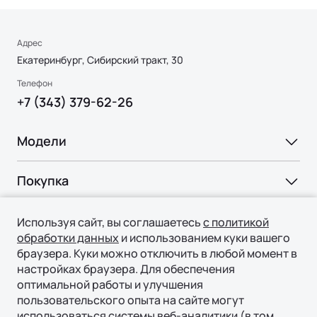
Адрес
Екатеринбург, Сибирский тракт, 30
Телефон
+7 (343) 379-62-26
Модели
Ли Л6 | Li L6
Покупка
Ли Л7 | Li L7
ВЫБОР И ПОКУПКА
Ли Л9 | Li L9
Владение
Используя сайт, вы соглашаетесь
с политикой
Консультация
обработки данных
и использованием куки вашего
браузера. Куки можно отключить в любой момент в
СЕРВИС
Технологии
Тест-драйв
настройках браузера. Для обеспечения
Официальный сервис
Специальные предложения
оптимальной работы и улучшения
ТЕХНОЛОГИИ ЛИ АВТО | LI AUTO
О нас
Регламент ТО
пользовательского опыта на сайте могут
Авто в наличии
REEV-платформа
использоваться системы веб-аналитики (в том