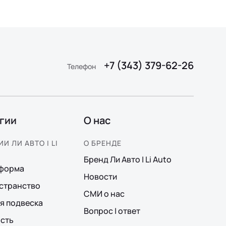
+7 (343) 379-62-26
Телефон
гии
О нас
И ЛИ АВТО | LI
О БРЕНДЕ
Бренд Ли Авто | Li Auto
тформа
Новости
странство
СМИ о нас
я подвеска
Вопрос | ответ
сть