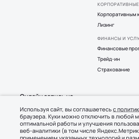
КОРПОРАТИВНЫЕ
Корпоративным 
Лизинг
ФИНАНСЫ И УСЛ
Финансовые про
Трейд-ин
Страхование
Онлайн запись на
сервис
Используя сайт, вы соглашаетесь
с полити
браузера. Куки можно отключить в любой 
оптимальной работы и улучшения пользова
веб-аналитики (в том числе Яндекс.Метрик
применением указанных технологий и раз
© 2026 Филиал ООО «ГИПЕРИОН ЛИЗИНГ (ТЯНЬЦЗИНЬ)», о