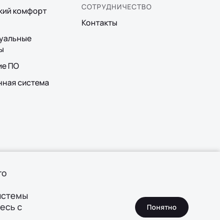
СОТРУДНИЧЕСТВО
кий комфорт
Контакты
уальные
ы
ие ПО
ная система
го
истемы
есь с
Понятно
ка конфиденциальности