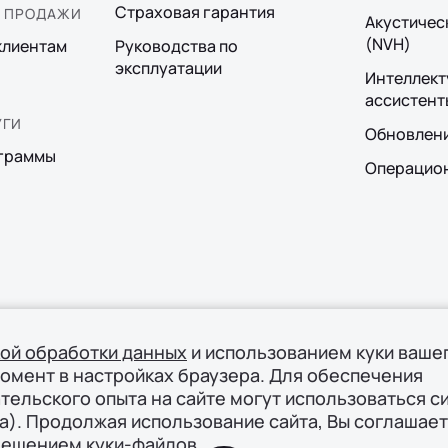
Страховая гарантия
 ПРОДАЖИ
Акустичес
(NVH)
клиентам
Руководства по
эксплуатации
Интеллект
ассистент
УГИ
Обновлен
граммы
Операцион
кой обработки данных
и использованием куки ваше
момент в настройках браузера. Для обеспечения
тельского опыта на сайте могут использоваться с
а). Продолжая использование сайта, Вы соглашает
мещением куки-файлов.
фициальный дистрибьютор Ли Авто / Li Auto в России
Полити