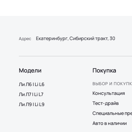
Екатеринбург, Сибирский тракт, 30
Адрес
Модели
Покупка
ВЫБОР И ПОКУП
Ли Л6 | Li L6
Консультация
Ли Л7 | Li L7
Тест-драйв
Ли Л9 | Li L9
Специальные пр
Авто в наличии