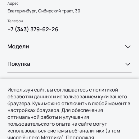
Адрес
Екатеринбург, Сибирский тракт, 30
Телефон
+7 (343) 379-62-26
Модели
Ли Л6 | Li L6
Покупка
Ли Л7 | Li L7
Ли Л9 | Li L9
ВЫБОР И ПОКУПКА
Ли Л9 | Li L9
Владение
Флагманский 6-местный кроссовер
Консультация
Используя сайт, вы соглашаетесь
с политикой
ОТ 9 650 000 ₽
СЕРВИС
обработки данных
и использованием куки вашего
Подробнее
Технологии
Тест-драйв
браузера. Куки можно отключить в любой момент в
Официальный сервис
Специальные предложения
настройках браузера. Для обеспечения
ТЕХНОЛОГИИ ЛИ АВТО | LI AUTO
О нас
Регламент ТО
оптимальной работы и улучшения
Авто в наличии
REEV-платформа
пользовательского опыта на сайте могут
ПОДДЕРЖКА
О БРЕНДЕ
использоваться системы веб-аналитики (в том
КОРПОРАТИВНЫЕ ПРОДАЖИ
Онлайн запись на сервис
Умное пространство
числе Яндекс.Метрика). Продолжая
Гарантия