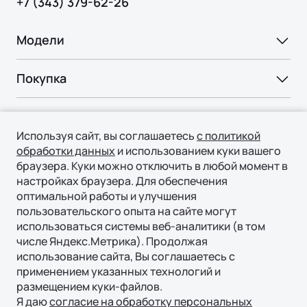
+7 (343) 379-62-26
Модели
Ли Л6 | Li L6
Покупка
Ли Л7 | Li L7
ВЫБОР И ПОКУПКА
Ли Л9 | Li L9
Владение
Консультация
Используя сайт, вы соглашаетесь
с политикой
СЕРВИС
обработки данных
и использованием куки вашего
Технологии
Тест-драйв
браузера. Куки можно отключить в любой момент в
Официальный сервис
Специальные предложения
настройках браузера. Для обеспечения
ТЕХНОЛОГИИ ЛИ АВТО | LI AUTO
О нас
Регламент ТО
оптимальной работы и улучшения
Авто в наличии
REEV-платформа
пользовательского опыта на сайте могут
ПОДДЕРЖКА
О БРЕНДЕ
использоваться системы веб-аналитики (в том
КОРПОРАТИВНЫЕ ПРОДАЖИ
Онлайн запись на сервис
Умное пространство
числе Яндекс.Метрика). Продолжая
Гарантия
Бренд Ли Авто | Li Auto
Корпоративным клиентам
Уникальная подвеска
использование сайта, Вы соглашаетесь с
Страховая гарантия
Новости
применением указанных технологий и
Лизинг
Безопасность
© 2026 Филиал ООО «ГИПЕРИОН ЛИЗИНГ (ТЯНЬЦЗИНЬ)»,
размещением куки-файлов.
Руководства по эксплуатации
официальный дистрибьютор Ли Авто / Li Auto в России
СМИ о нас
Я даю
согласие на обработку персональных
Акустический комфорт (NVH)
ФИНАНСЫ И УСЛУГИ