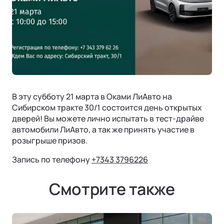
Страховая гарантия
КОРПОРАТИВНЫЕ ПРОДАЖИ
СОТРУДНИЧЕСТВО
Акустический комфорт (NVH)
Корпоративным клиентам
Руководства по эксплуатации
Контакты
Ли Л6 | Li L6
Интеллектуальные ассистенты
Городской 5-местный кроссовер
Лизинг
ОТ 6 890 000 ₽
Обновление ПО
Подробнее
ФИНАНСЫ И УСЛУГИ
Операционная система
Финансовые программы
В эту субботу 21 марта в Оками ЛиАвто на
Трейд-ин
Сибирском тракте 30/1 состоится день открытых
дверей! Вы можете лично испытать в тест-драйве
Страхование
автомобили ЛиАвто, а так же принять участие в
розыгрыше призов.
Запись по телефону
+7343 3796226
Смотрите также
Ли Л7 | Li L7
Универсальный 5-местный кроссовер
ОТ 7 820 000 ₽
Подробнее