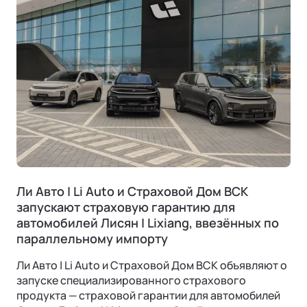
Ли Л9 | Li L9
Ли Авто | Li Auto и Страховой Дом ВСК
Флагманский 6-местный кроссовер
ОТ 9 650 000 ₽
запускают страховую гарантию для
Подробнее
автомобилей Лисян | Lixiang, ввезённых по
параллельному импорту
Ли Авто | Li Auto и Страховой Дом ВСК объявляют о
запуске специализированного страхового
продукта — страховой гарантии для автомобилей